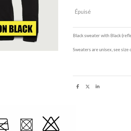
Épuisé
Black sweater with Black (refle
Sweaters are unisex, see size c
P
P
P
a
a
a
r
r
r
t
t
t
a
a
a
g
g
g
e
e
e
r
r
r